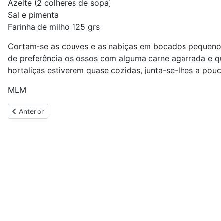
Azeite (2 colheres de sopa)
Sal e pimenta
Farinha de milho 125 grs
Cortam-se as couves e as nabiças em bocados pequenos.
de preferência os ossos com alguma carne agarrada e q
hortaliças estiverem quase cozidas, junta-se-lhes a pou
MLM
Artigo anterior: Papas Laberças
Anterior