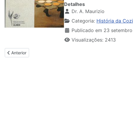
Detalhes
Dr. A. Maurizio
Categoria:
História da Coz
Publicado em 23 setembro
Visualizações: 2413
Artigo anterior: Alimentação Instituto Cultura
Anterior