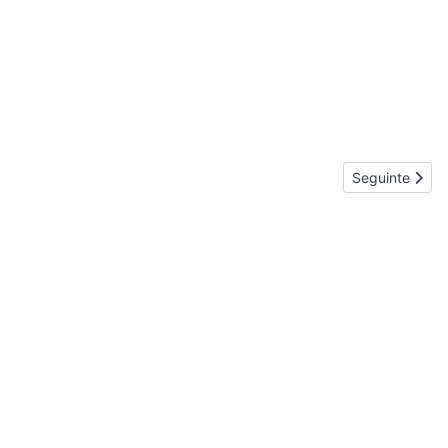
Artigo seguint
Seguinte