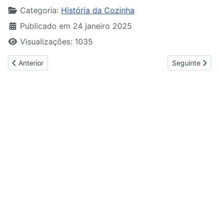
Categoria:
História da Cozinha
Publicado em 24 janeiro 2025
Visualizações: 1035
Artigo anterior: Apontamentos de Cozinha de Leonardo da Vinci
Artigo seguint
Anterior
Seguinte