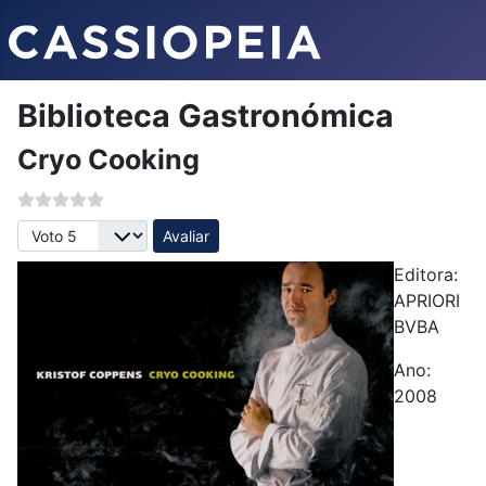
Biblioteca Gastronómica
Cryo Cooking
Avalie, por favor
Editora:
APRIORI
BVBA
Ano:
2008