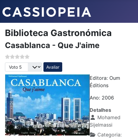
Biblioteca Gastronómica
Casablanca - Que J'aime
Avalie, por favor
Editora: Oum
Éditions
Ano: 2006
Detalhes
Mohamed
Sijelmassi
Categoria: