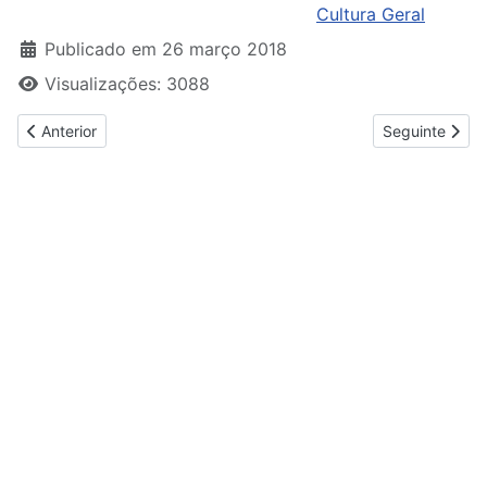
Cultura Geral
Publicado em 26 março 2018
Visualizações: 3088
Artigo anterior: A Arte Naif no Brasil
Artigo seguinte
Anterior
Seguinte