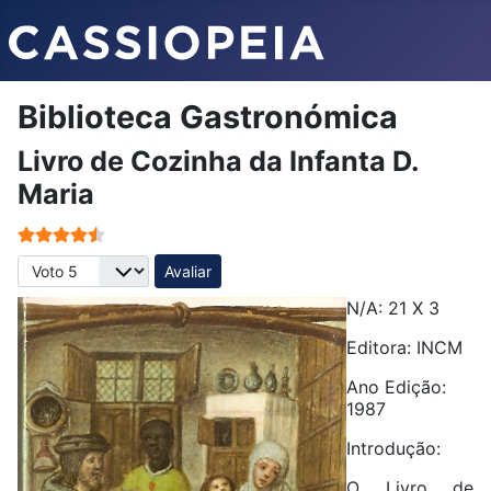
Biblioteca Gastronómica
Livro de Cozinha da Infanta D.
Maria
Votos do utilizador:
4.5
/
5
Avalie, por favor
N/A: 21 X 3
Editora:
INCM
Ano Edição:
1987
Introdução:
O Livro de