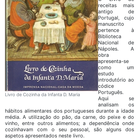
receitas mais
antigo de
Portugal, cujo
manuscrito
pertence à
Biblioteca
Nacional de
Nápoles. A
obra
apresenta-se
como um
estudo
introdutório ao
códice
Português.
Livro de Cozinha da Infanta D. Maria
Aqui se
analisam os
hábitos alimentares dos portugueses durante a idade
média. A utilização do pão, da carne, do peixe e do
vinho, entre outros alimentos; a dependência onde
cozinhavam com o seu pessoal, são alguns dos
aspetos apresentados neste livro.