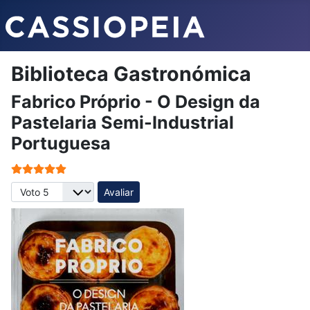
Biblioteca Gastronómica
Fabrico Próprio - O Design da
Pastelaria Semi-Industrial
Portuguesa
Votos do utilizador:
5
/
5
Avalie, por favor