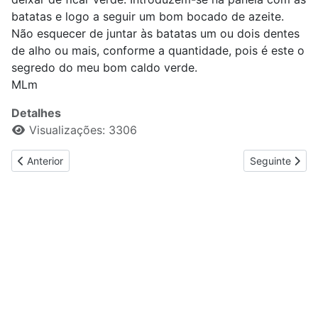
batatas e logo a seguir um bom bocado de azeite.
Não esquecer de juntar às batatas um ou dois dentes
de alho ou mais, conforme a quantidade, pois é este o
segredo do meu bom caldo verde.
MLm
Detalhes
Visualizações: 3306
Artigo anterior: Caldo verde Douro
Artigo seguint
Anterior
Seguinte