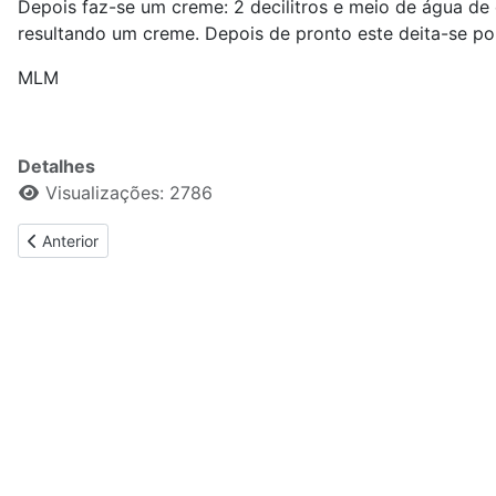
Depois faz-se um creme: 2 decilitros e meio de água de 
resultando um creme. Depois de pronto este deita-se po
MLM
Detalhes
Visualizações: 2786
Artigo anterior: Filetes de bacalhau - Joana Prim da Silva
Anterior