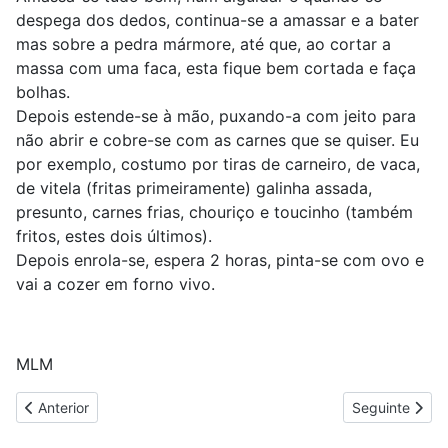
despega dos dedos, continua-se a amassar e a bater
mas sobre a pedra mármore, até que, ao cortar a
massa com uma faca, esta fique bem cortada e faça
bolhas.
Depois estende-se à mão, puxando-a com jeito para
não abrir e cobre-se com as carnes que se quiser. Eu
por exemplo, costumo por tiras de carneiro, de vaca,
de vitela (fritas primeiramente) galinha assada,
presunto, carnes frias, chouriço e toucinho (também
fritos, estes dois últimos).
Depois enrola-se, espera 2 horas, pinta-se com ovo e
vai a cozer em forno vivo.
MLM
Artigo anterior: Bola - D. Celeste
Artigo seguint
Anterior
Seguinte