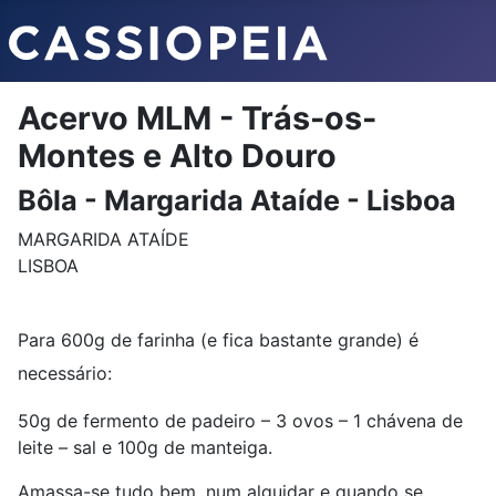
Acervo MLM - Trás-os-
Montes e Alto Douro
Bôla - Margarida Ataíde - Lisboa
MARGARIDA ATAÍDE
LISBOA
Para 600g de farinha (e fica bastante grande) é
necessário:
50g de fermento de padeiro – 3 ovos – 1 chávena de
leite – sal e 100g de manteiga.
Amassa-se tudo bem, num alguidar e quando se