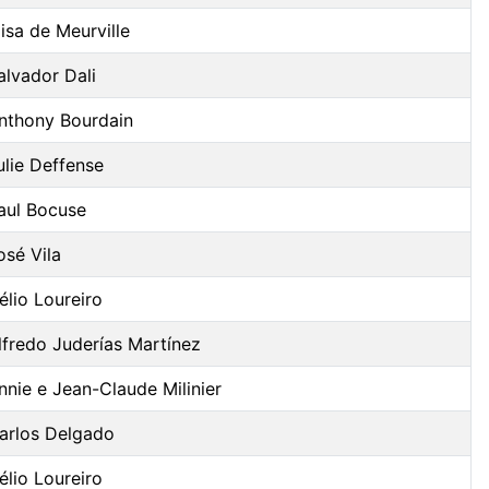
lisa de Meurville
alvador Dali
nthony Bourdain
ulie Deffense
aul Bocuse
osé Vila
élio Loureiro
lfredo Juderías Martínez
nnie e Jean-Claude Milinier
arlos Delgado
élio Loureiro