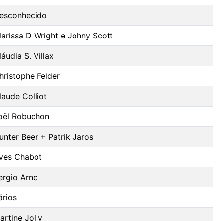
esconhecido
larissa D Wright e Johny Scott
láudia S. Villax
hristophe Felder
laude Colliot
oël Robuchon
unter Beer + Patrik Jaros
ves Chabot
ergio Arno
ários
artine Jolly