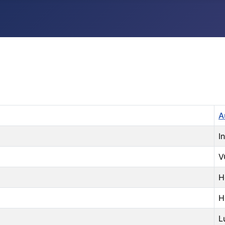
A
I
V
H
H
L