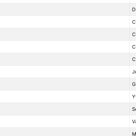
D
C
C
C
C
J
G
Y
S
V
M