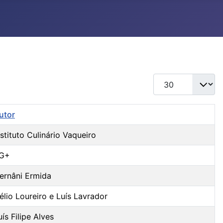
Qtd. a exibir
utor
nstituto Culinário Vaqueiro
G+
ernâni Ermida
élio Loureiro e Luís Lavrador
uís Filipe Alves