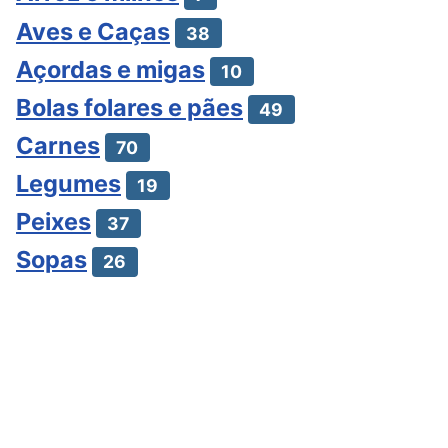
Aves e Caças
38
Açordas e migas
10
Bolas folares e pães
49
Carnes
70
Legumes
19
Peixes
37
Sopas
26