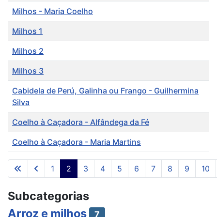
Milhos - Maria Coelho
Milhos 1
Milhos 2
Milhos 3
Cabidela de Perú, Galinha ou Frango - Guilhermina
Silva
Coelho à Caçadora - Alfândega da Fé
Coelho à Caçadora - Maria Martins
Artigos
1
2
3
4
5
6
7
8
9
10
Pág. 2 de 26
Subcategorias
Arroz e milhos
7